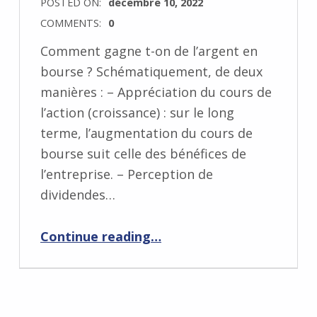
POSTED ON:
décembre 10, 2022
COMMENTS:
0
Comment gagne t-on de l’argent en
bourse ? Schématiquement, de deux
manières : – Appréciation du cours de
l’action (croissance) : sur le long
terme, l’augmentation du cours de
bourse suit celle des bénéfices de
l’entreprise. – Perception de
dividendes…
“Se focaliser sur les dividendes, est-ce une erreur ?”
Continue reading
…