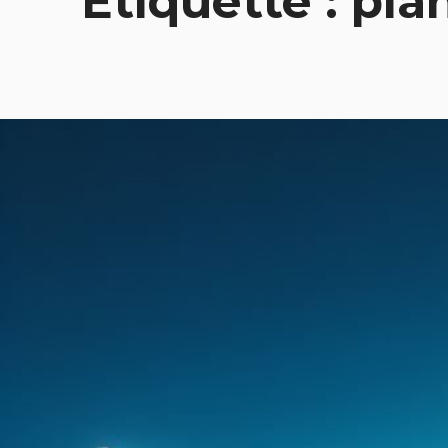
Étiquette :
pla