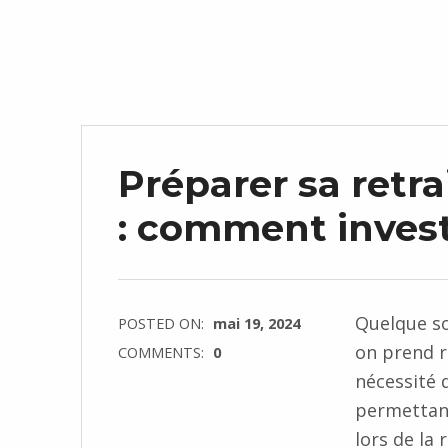
Préparer sa retr
: comment invest
Quelque so
POSTED ON:
mai 19, 2024
on prend r
COMMENTS:
0
nécessité 
permettant
lors de la 